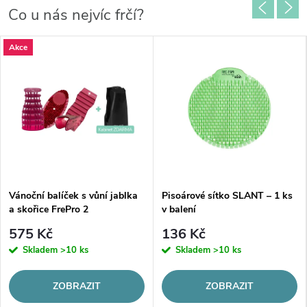
Co u nás nejvíc frčí?
Akce
Vánoční balíček s vůní jablka
Pisoárové sítko SLANT – 1 ks
a skořice FrePro 2
v balení
575 Kč
136 Kč
Skladem
>10 ks
Skladem
>10 ks
ZOBRAZIT
ZOBRAZIT