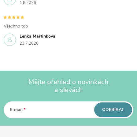
1.8.2026
Všechno top
Lenka Martinkova
23.7.2026
Mějte přehled o novinkách
a slevách
Z
á
p
E-mail
ODEBÍRAT
a
t
í