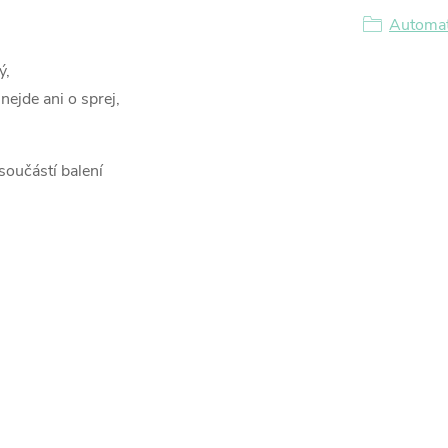
Automat
ý,
nejde ani o sprej,
oučástí balení