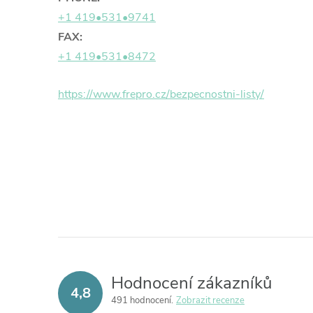
+1 419•531•9741
FAX:
+1 419•531•8472
https://www.frepro.cz/bezpecnostni-listy/
Hodnocení zákazníků
4,8
491 hodnocení
Zobrazit recenze