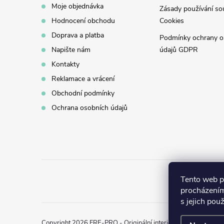
Moje objednávka
Zásady používání so
Hodnocení obchodu
Cookies
Doprava a platba
Podmínky ochrany o
Napište nám
údajů GDPR
Kontakty
Reklamace a vrácení
Obchodní podmínky
Ochrana osobních údajů
Tento web p
procházením
s jejich pou
Copyright 2026
FRE-PRO - Originální interiérové vůně
. Všech