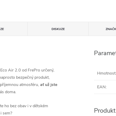
ZE
DISKUZE
ZNAČ
Paramet
Eco Air 2.0 od FrePro určený,
Hmotnost
 naprosto bezpečný produkt,
o příjemnou atmosféru,
ať už jste
EAN
:
 vás doma.
te ho bez obav i v dětském
Produkt 
 i sem?