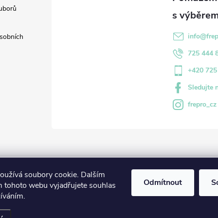
uborů
info
@
fre
sobních
725 444 
+420 725
Sledujte 
frepro_cz
Profihadry.cz
Profihygiena.cz
Carpex.cz
Parfemybytove.cz
oužívá soubory cookie. Dalším
Odmítnout
S
 tohoto webu vyjadřujete souhlas
žíváním.
na práva vyhrazena.