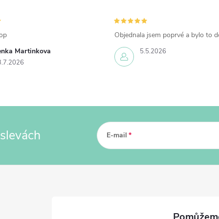
op
Objednala jsem poprvé a bylo to d
enka Martinkova
5.5.2026
3.7.2026
 slevách
E-mail