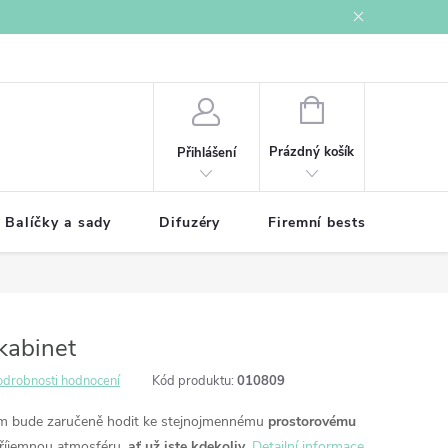
í podmínky
Ochrana osobních údajů
NÁKUPNÍ
KOŠÍK
Prázdný košík
Přihlášení
Balíčky a sady
Difuzéry
Firemní bestsellery
kabinet
odrobnosti hodnocení
Kód produktu:
010809
vám bude zaručeně hodit ke stejnojmennému
prostorovému
příjemnou atmosféru,
ať už jste kdekoliv
.
Detailní informace