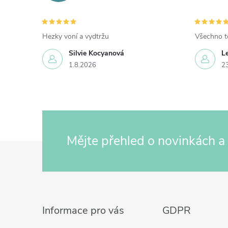
Hezky voní a vydtržu
Všechno t
Silvie Kocyanová
L
1.8.2026
2
Mějte přehled o novinkách
a
Z
á
p
a
t
Informace pro vás
GDPR
í