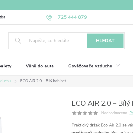
725 444 879
tba
Napište nám
Kontakty
Reklamace a vrácení
Obchodn
HLEDAT
alety
Vůně do auta
Osvěžovače vzduchu
zduchu
ECO AIR 2.0 – Bílý kabinet
ECO AIR 2.0 – Bílý 
Neohodnoceno
P
Praktický držák Eco Air 2.0 se 
osvěžovači vzduchu
. Postará o 