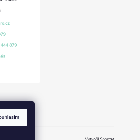
pro.cz
879
 444 879
nás
ouhlasím
Vytvořil Shoptet