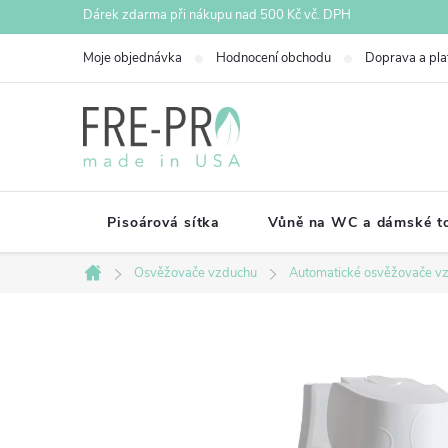
Přejít
Dárek zdarma při nákupu nad 500 Kč vč. DPH
na
Moje objednávka
Hodnocení obchodu
Doprava a pla
obsah
Pisoárová sítka
Vůně na WC a dámské to
Osvěžovače vzduchu
Automatické osvěžovače v
Domů