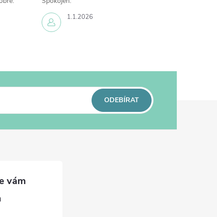
obré.
Spokojen.
1.1.2026
ODEBÍRAT