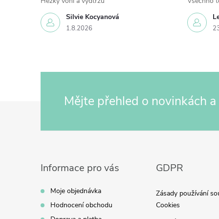
Hezky voní a vydtržu
Všechno t
Silvie Kocyanová
L
1.8.2026
2
Mějte přehled o novinkách
a
Z
á
p
a
t
Informace pro vás
GDPR
í
Moje objednávka
Zásady používání so
Hodnocení obchodu
Cookies