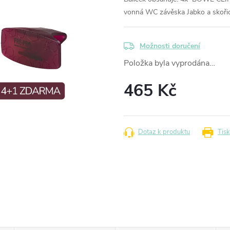
vonná WC závěska Jabko a sko
Možnosti doručení
Položka byla vyprodána…
465 Kč
Měrná
cena:
Dotaz k produktu
Tisk