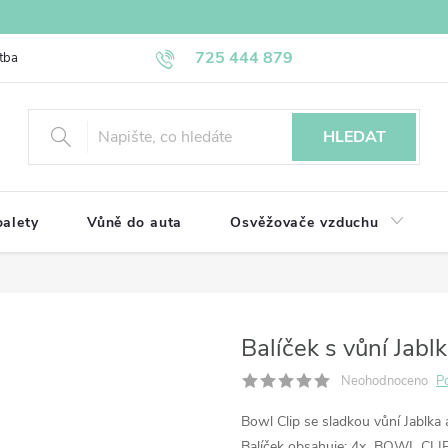
725 444 879
tba
Napište nám
Kontakty
Reklamace a vrácení
Obchodn
HLEDAT
alety
Vůně do auta
Osvěžovače vzduchu
Balíček s vůní Jabl
Neohodnoceno
P
Bowl Clip se sladkou vůní Jablka 
Balíček obsahuje:
4x BOWL CLIP 