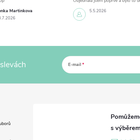
op
Objednala jsem poprvé a bylo to d
enka Martinkova
5.5.2026
3.7.2026
 slevách
E-mail
uborů