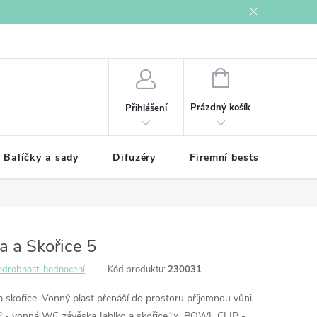
í podmínky
Ochrana osobních údajů
NÁKUPNÍ
KOŠÍK
Prázdný košík
Přihlášení
Balíčky a sady
Difuzéry
Firemní bestsellery
ka a Skořice 5
odrobnosti hodnocení
Kód produktu:
230031
a skořice. Vonný plast přenáší do prostoru příjemnou vůni.
- vonná WC závěska Jablko a skořice
1x BOWL CLIP -