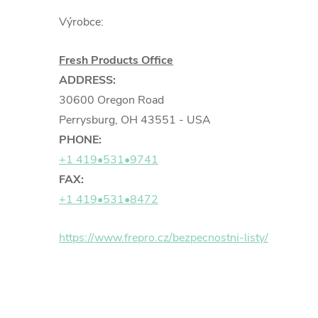
Výrobce:
Fresh Products Office
ADDRESS:
30600 Oregon Road
Perrysburg, OH 43551 - USA
PHONE:
+1 419•531•9741
FAX:
+1 419•531•8472
https://www.frepro.cz/bezpecnostni-listy/