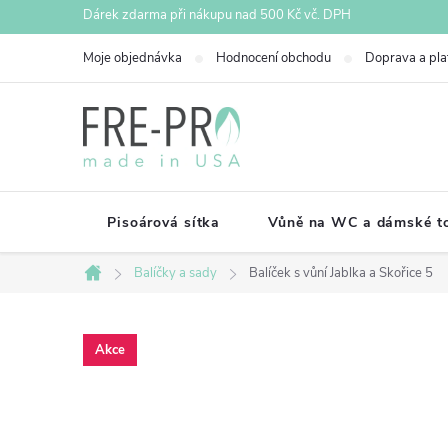
Přejít
Dárek zdarma při nákupu nad 500 Kč vč. DPH
na
Moje objednávka
Hodnocení obchodu
Doprava a pla
obsah
Pisoárová sítka
Vůně na WC a dámské to
Balíčky a sady
Balíček s vůní Jablka a Skořice 5
Domů
Akce