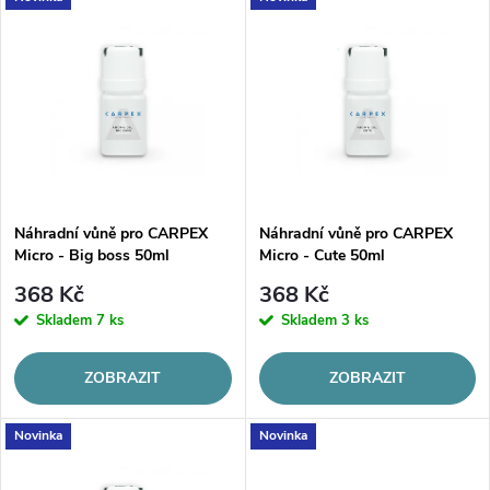
e
Nejprodávanější
ý
n
p
Abecedně
í
i
p
s
r
p
o
r
d
o
u
d
Náhradní vůně pro CARPEX
Náhradní vůně pro CARPEX
k
Micro - Big boss 50ml
Micro - Cute 50ml
u
t
368 Kč
368 Kč
k
ů
Skladem
7 ks
Skladem
3 ks
t
ů
ZOBRAZIT
ZOBRAZIT
Novinka
Novinka