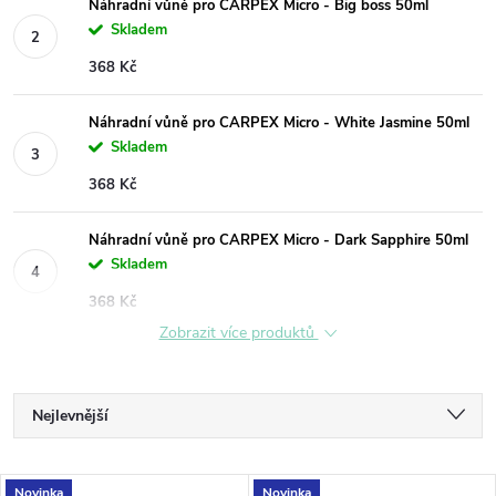
Náhradní vůně pro CARPEX Micro - Big boss 50ml
Skladem
368 Kč
Náhradní vůně pro CARPEX Micro - White Jasmine 50ml
Skladem
368 Kč
Náhradní vůně pro CARPEX Micro - Dark Sapphire 50ml
Skladem
368 Kč
Zobrazit více produktů
Ř
Nejlevnější
a
Nejdražší
z
V
Novinka
Novinka