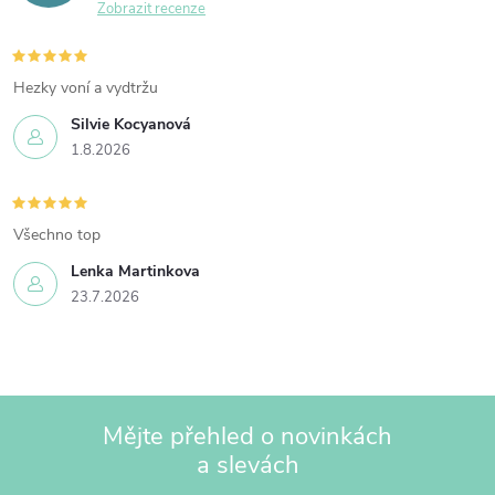
Zobrazit recenze
p
r
v
Hezky voní a vydtržu
k
Silvie Kocyanová
y
1.8.2026
v
ý
Všechno top
p
i
Lenka Martinkova
23.7.2026
s
u
Mějte přehled o novinkách
a slevách
Z