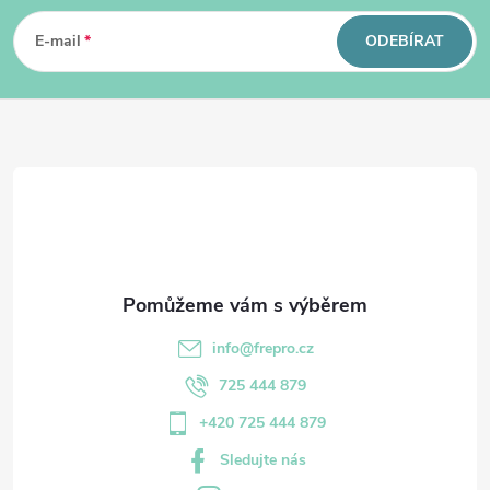
á
p
E-mail
ODEBÍRAT
a
t
í
info
@
frepro.cz
725 444 879
+420 725 444 879
Sledujte nás