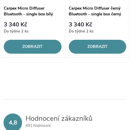
Carpex Micro Diffuser
Carpex Micro Diffuser černý
Bluetooth - single box bílý
Bluetooth - single box černý
3 340 Kč
3 340 Kč
Do týdne
2 ks
Do týdne
2 ks
ZOBRAZIT
ZOBRAZIT
O
v
l
á
d
a
Hodnocení zákazníků
c
4,8
491 hodnocení
í