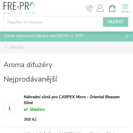
Přejít
NÁKUPNÍ
KOŠÍK
na
obsah
HLEDAT
Dárek zdarma při nákupu nad 500 Kč vč. DPH
Difuzéry
Aroma difuzéry
Nejprodávanější
Náhradní vůně pro CARPEX Micro - Oriental Blossom
50ml
Skladem
368 Kč