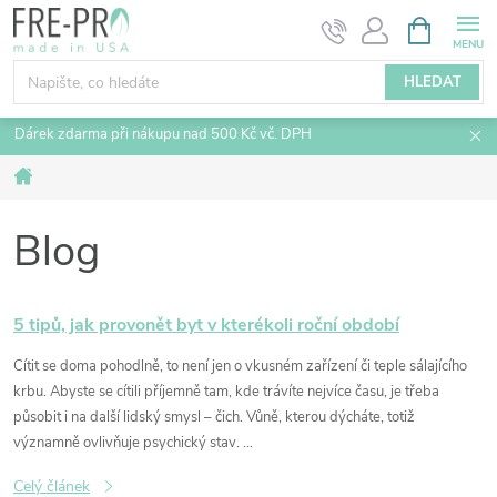
Přejít
NÁKUPNÍ
KOŠÍK
na
obsah
HLEDAT
Dárek zdarma při nákupu nad 500 Kč vč. DPH
Domů
Blog
V
5 tipů, jak provonět byt v kterékoli roční období
ý
Cítit se doma pohodlně, to není jen o vkusném zařízení či teple sálajícího
p
krbu. Abyste se cítili příjemně tam, kde trávíte nejvíce času, je třeba
i
působit i na další lidský smysl – čich. Vůně, kterou dýcháte, totiž
s
významně ovlivňuje psychický stav. ...
č
Celý článek