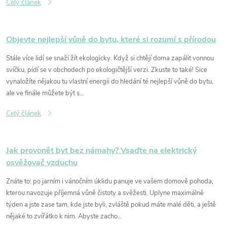
Celý článek
Objevte nejlepší vůně do bytu, které si rozumí s přírodou
Stále více lidí se snaží žít ekologicky. Když si chtějí doma zapálit vonnou
svíčku, pídí se v obchodech po ekologičtější verzi. Zkuste to také! Sice
vynaložíte nějakou tu vlastní energii do hledání té nejlepší vůně do bytu,
ale ve finále můžete být s...
Celý článek
Jak provonět byt bez námahy? Vsaďte na elektrický
osvěžovač vzduchu
Znáte to: po jarním i vánočním úklidu panuje ve vašem domově pohoda,
kterou navozuje příjemná vůně čistoty a svěžesti. Uplyne maximálně
týden a jste zase tam, kde jste byli, zvláště pokud máte malé děti, a ještě
nějaké to zvířátko k nim. Abyste zacho...