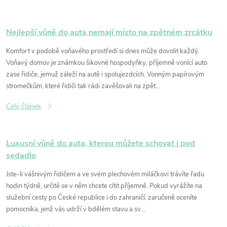
l
á
n
Nejlepší vůně do auta nemají místo na zpětném zrcátku
k
Komfort v podobě voňavého prostředí si dnes může dovolit každý.
ů
Voňavý domov je známkou šikovné hospodyňky, příjemně vonící auto
zase řidiče, jemuž záleží na autě i spolujezdcích. Vonným papírovým
stromečkům, které řidiči tak rádi zavěšovali na zpět...
Celý článek
Luxusní vůně do auta, kterou můžete schovat i pod
sedadlo
Jste-li vášnivým řidičem a ve svém plechovém miláčkovi trávíte řadu
hodin týdně, určitě se v něm chcete cítit příjemně. Pokud vyrážíte na
služební cesty po České republice i do zahraničí, zaručeně oceníte
pomocníka, jenž vás udrží v bdělém stavu a sv...