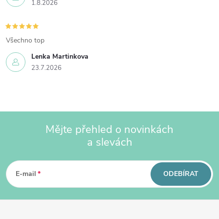
y
1.8.2026
v
ý
Všechno top
p
i
Lenka Martinkova
23.7.2026
s
u
Mějte přehled o novinkách
a slevách
Z
á
p
E-mail
ODEBÍRAT
a
t
í